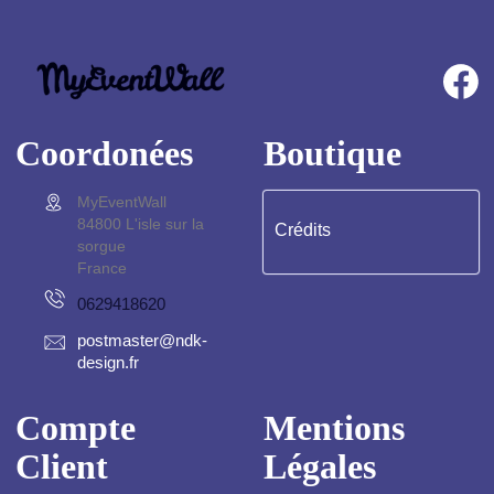
F
Coordonées
Boutique
MyEventWall
84800 L'isle sur la
Crédits
sorgue
France
0629418620
postmaster@ndk-
design.fr
Compte
Mentions
Client
Légales